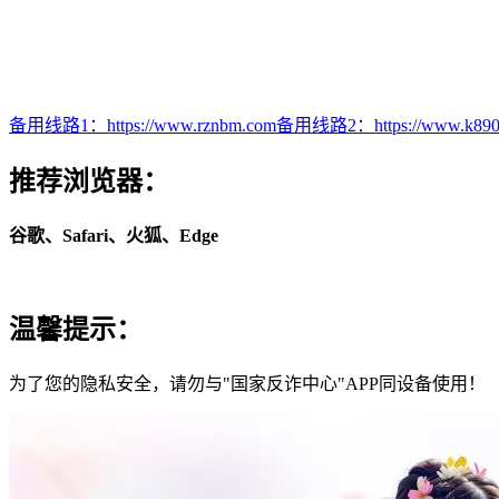
备用线路
1
：
https://www.rznbm.com
备用线路
2
：
https://www.k89
推荐浏览器：
谷歌、Safari、火狐、Edge
温馨提示：
为了您的隐私安全，请勿与"国家反诈中心"APP同设备使用！