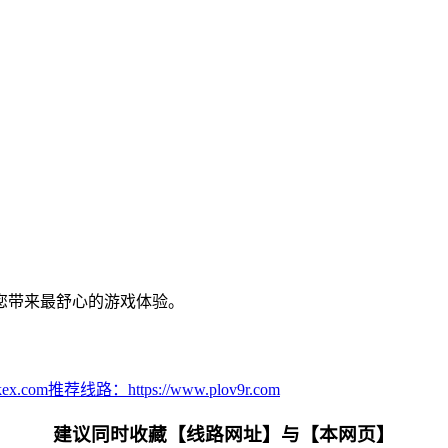
您带来最舒心的游戏体验。
kex.com
推荐线路：
https://www.plov9r.com
建议同时收藏【线路网址】与【本网页】